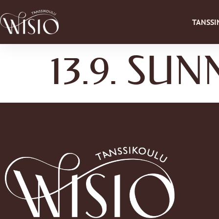
TANSSI
13.9. SU