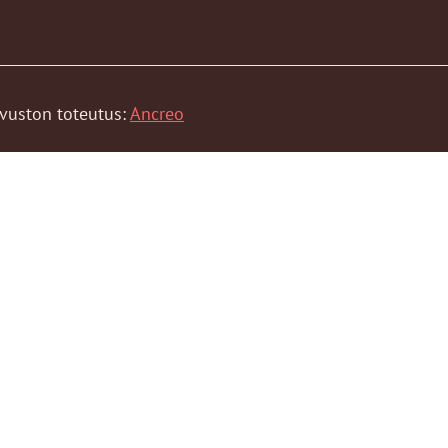
ivuston toteutus:
Ancreo