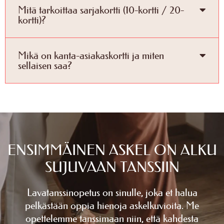
Mitä tarkoittaa sarjakortti (10-kortti / 20-
kortti)?
Mikä on kanta-asiakaskortti ja miten
sellaisen saa?
ENSIMMÄINEN ASKEL ON ALKU
SUJUVAAN TANSSIIN
Lavatanssinopetus on sinulle, joka et halua
pelkästään oppia hienoja askelkuvioita. Me
opettelemme tanssimaan niin, että kahdesta