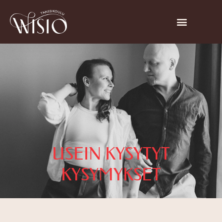
USEIN KYSYTYT
KYSYMYKSET