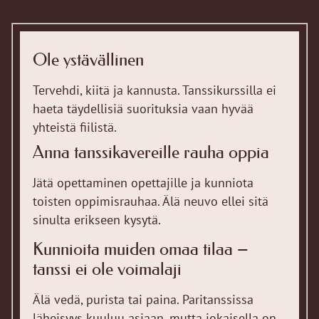
Ole ystävällinen
Tervehdi, kiitä ja kannusta. Tanssikurssilla ei
haeta täydellisiä suorituksia vaan hyvää
yhteistä fiilistä.
Anna tanssikavereille rauha oppia
Jätä opettaminen opettajille ja kunniota
toisten oppimisrauhaa. Älä neuvo ellei sitä
sinulta erikseen kysytä.
Kunnioita muiden omaa tilaa –
tanssi ei ole voimalaji
Älä vedä, purista tai paina. Paritanssissa
läheisyys kuuluu asiaan, mutta jokaisella on